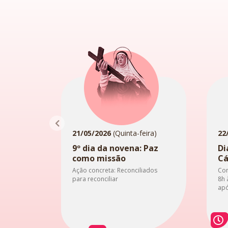
21/05/2026
(Quinta-feira)
22
9º dia da novena: Paz
Di
como missão
Cá
Ação concreta: Reconciliados
Con
para reconciliar
8h 
apó