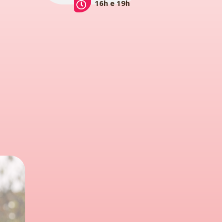
16h e 19h
!