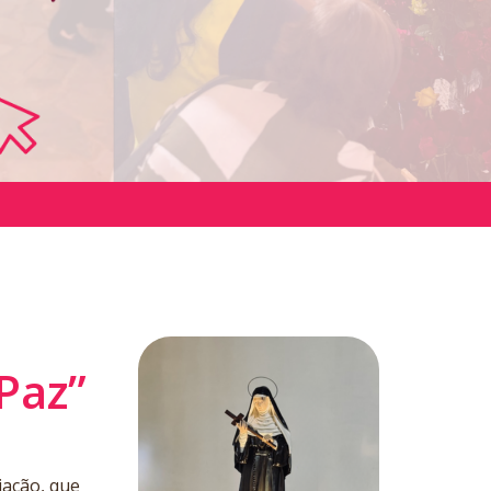
Paz”
liação, que