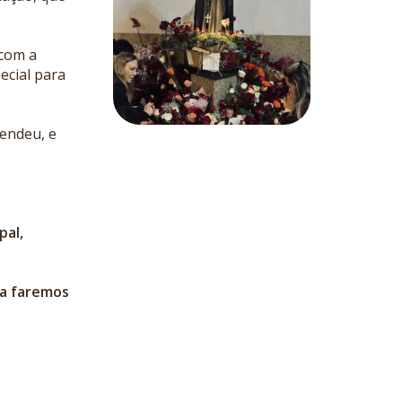
com a
ecial para
rendeu, e
pal,
sa faremos