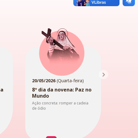
20/05/2026
(Quarta-feira)
18/05/2
na
8º dia da novena: Paz no
6º dia
Mundo
nas pe
Ação concreta: romper a cadeia
Ação con
de ódio
dor