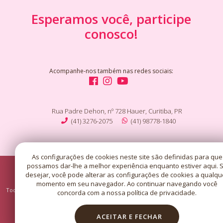
Esperamos você, participe
conosco!
Acompanhe-nos também nas redes sociais:
Rua Padre Dehon, nº 728 Hauer, Curitiba, PR
(41) 3276-2075
(41) 98778-1840
As configurações de cookies neste site são definidas para que
possamos dar-lhe a melhor experiência enquanto estiver aqui. 
desejar, você pode alterar as configurações de cookies a qualqu
Copyright © 2026 - Santuário Santa Rita de Cássia - Curitiba/PR.
momento em seu navegador. Ao continuar navegando você
Todos os direitos reservados, navegando no site você aceita a nossa
política de
concorda com a nossa política de privacidade.
privacidade
.
ACEITAR E FECHAR
Desenvolvido com
por