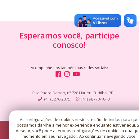
Esperamos você, participe
conosco!
Acompanhe-nos também nas redes sociais:
Rua Padre Dehon, nº 728 Hauer, Curitiba, PR
(41) 3276-2075
(41) 98778-1840
As configurações de cookies neste site são definidas para que
possamos dar-lhe a melhor experiência enquanto estiver aqui. 
desejar, você pode alterar as configurações de cookies a qualqu
momento em seu navegador. Ao continuar navegando você
Copyright © 2026 - Santuário Santa Rita de Cássia - Curitiba/PR.